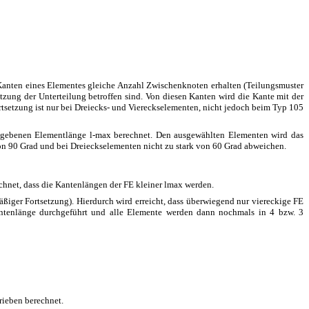
 Kanten eines Elementes gleiche Anzahl Zwischenknoten erhalten (Teilungsmuster
etzung der Unterteilung betroffen sind. Von diesen Kanten wird die Kante mit der
rtsetzung ist nur bei Dreiecks- und Viereckselementen, nicht jedoch beim Typ 105
gegebenen Elementlänge l-max berechnet. Den ausgewählten Elementen wird das
n 90 Grad und bei Dreieckselementen nicht zu stark von 60 Grad abweichen.
hnet, dass die Kantenlängen der FE kleiner lmax werden.
mäßiger Fortsetzung). Hierdurch wird erreicht, dass überwiegend nur viereckige FE
Kantenlänge durchgeführt und alle Elemente werden dann nochmals in 4 bzw. 3
rieben berechnet.