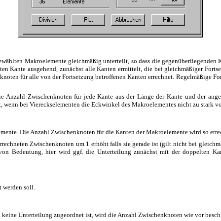
usgewählten Makroelemente gleichmäßig unterteilt, so dass die gegenüberliegenden
ten Kante ausgehend, zunächst alle Kanten ermittelt, die bei gleichmäßiger Forts
knoten für alle von der Fortsetzung betroffenen Kanten errechnet. Regelmäßige Fo
 die Anzahl Zwischenknoten für jede Kante aus der Länge der Kante und der an
, wenn bei Viereckselementen die Eckwinkel des Makroelementes nicht zu stark vo
mente. Die Anzahl Zwischenknoten für die Kanten der Makroelemente wird so errec
errechneten Zwischenknoten um 1 erhöht falls sie gerade ist (gilt nicht bei gleich
0 von Bedeutung, hier wird ggf. die Unterteilung zunächst mit der doppelten 
 werden soll.
keine Unterteilung zugeordnet ist, wird die Anzahl Zwischenknoten wie vor besch