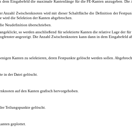
n dem Eingabefeld die maximale Kantenlänge für die FE-Kanten anzugeben. Die 
r Anzahl Zwischenknoten wird mit dieser Schaltfläche die Definition der Festpun
te wird die Selektion der Kanten abgebrochen.
 die Neudefinítion überschrieben.
 angeklickt, so werden anschließend für selektierte Kanten die relative Lage der f
gfenster angezeigt. Die Anzahl Zwischenknoten kann dann in dem Eingabefeld abge
jenigen Kanten zu selektieren, deren Festpunkte gelöscht werden sollen. Abgebroch
e in der Datei gelöscht.
henknoten auf den Kanten grafisch hervorgehoben.
 der Teilungspunkte gelöscht.
anten geplottet.