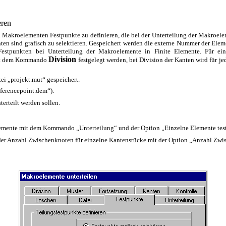
eren
 Makroelementen Festpunkte zu definieren, die bei der Unterteilung der Makroele
 sind grafisch zu selektieren. Gespeichert werden die externe Nummer der Element
Festpunkten bei Unterteilung der Makroelemente in Finite Elemente. Für e
Division
t dem Kommando
festgelegt werden, bei Division der Kanten wird für jed
tei „projekt.mut“ gespeichert.
eferencepoint.dem“).
erteilt werden sollen.
elemente mit dem Kommando „Unterteilung“ und der Option „Einzelne Elemente tes
r der Anzahl Zwischenknoten für einzelne Kantenstücke mit der Option „Anzahl Zwi