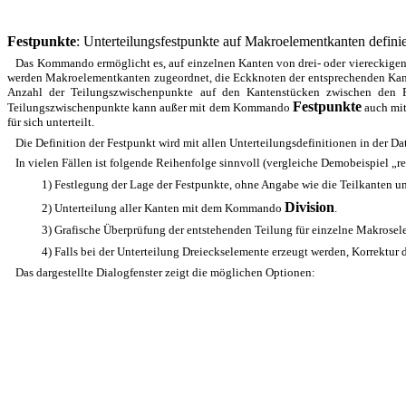
Festpunkte
: Unterteilungsfestpunkte auf Makroelementkanten defini
Das Kommando ermöglicht es, auf einzelnen Kanten von drei- oder viereckigen
werden Makroelementkanten zugeordnet, die Eckknoten der entsprechenden Kanten
Anzahl der Teilungszwischenpunkte auf den Kantenstücken zwischen den 
Festpunkte
Teilungszwischenpunkte kann außer mit dem Kommando
auch mi
für sich unterteilt.
Die Definition der Festpunkt wird mit allen Unterteilungsdefinitionen in der Da
In vielen Fällen ist folgende Reihenfolge sinnvoll (vergleiche Demobeispiel „r
1) Festlegung der Lage der Festpunkte, ohne Angabe wie die Teilkanten unt
Division
2) Unterteilung aller Kanten mit dem Kommando
.
3) Grafische Überprüfung der entstehenden Teilung für einzelne Makros
4) Falls bei der Unterteilung Dreieckselemente erzeugt werden, Korrektu
Das dargestellte Dialogfenster zeigt die möglichen Optionen: